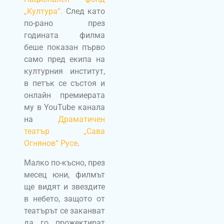
„Култура“.
След като
по-рано през
годината филма
беше показан първо
само пред екипа на
културния институт,
в петък се състоя и
онлайн премиерата
му в YouTube канала
на
Драматичен
театър „Сава
Огнянов“ Русе
.
Малко по-късно, през
месец юни, филмът
ще видят и звездите
в небето, защото от
театърът се заканват
да го прожектират