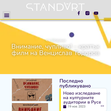
<< Новини
Внимание, чупливо! – кратък
филм на Венцислав Тодоров
Последно
публикувано
Ново изследване
на културните
аудитории в Русе
>>
19 ное. 2023