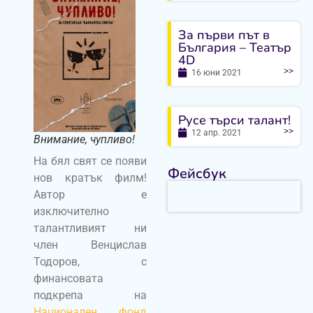
За първи път в
България – Театър
4D
>>
16 юни 2021
Русе търси талант!
>>
12 апр. 2021
Внимание, чупливо!
На бял свят се появи
Фейсбук
нов кратък филм!
Автор е
изключително
талантливият ни
член Венцислав
Тодоров, с
финансовата
подкрепа на
Национален фонд